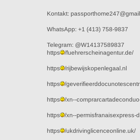
Kontakt: passporthome247@gmai
WhatsApp: +1 (413) 758-9837
Telegram: @W14137589837
https
/fuehrerscheinagentur.de/
https
/rijbewijskopenlegaal.nl
https
/geverifieerddocunotescen
https
/xn--comprarcartadeconduo
https
/xn--permisfranaisexpress-d1
https
/ukdrivinglicenceonline.uk/