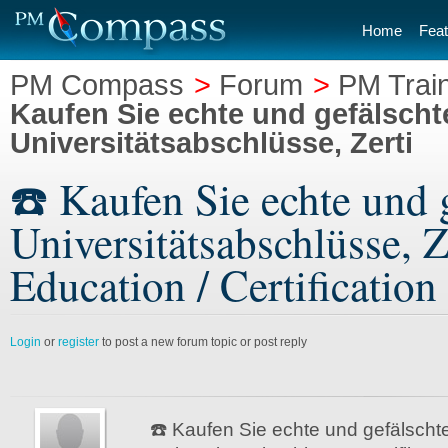
Home
Feat
PM Compass
>
Forum
>
PM Train
Kaufen Sie echte und gefälschte
Universitätsabschlüsse, Zerti
☎️ Kaufen Sie echte und 
Universitätsabschlüsse, Z
Education / Certification
Login
or
register
to post a new forum topic or post reply
☎️ Kaufen Sie echte und gefälschte