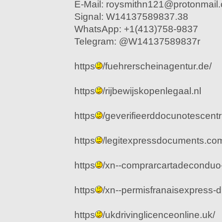
E-Mail: roysmithn121@protonmail
Signal: W14137589837.38
WhatsApp: +1(413)758-9837
Telegram: @W14137589837r
https
/fuehrerscheinagentur.de/
https
/rijbewijskopenlegaal.nl
https
/geverifieerddocunotescen
https
/legitexpressdocuments.co
https
/xn--comprarcartadeconduo
https
/xn--permisfranaisexpress-d1
https
/ukdrivinglicenceonline.uk/