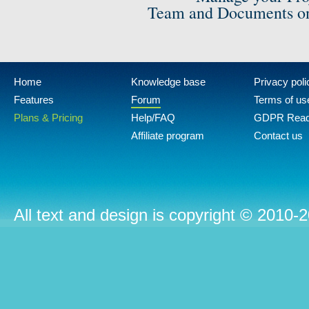
Team and Documents on
Home
Knowledge base
Privacy poli
Features
Forum
Terms of us
Plans & Pricing
Help/FAQ
GDPR Rea
Affiliate program
Contact us
All text and design is copyright © 2010-2