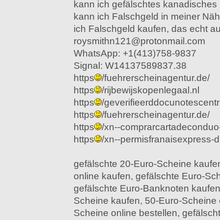
kann ich gefälschtes kanadisches
kann ich Falschgeld in meiner Nä
ich Falschgeld kaufen, das echt au
roysmithn121@protonmail.com
WhatsApp: +1(413)758-9837
Signal: W14137589837.38
https
/fuehrerscheinagentur.de/
https
/rijbewijskopenlegaal.nl
https
/geverifieerddocunotescen
https
/fuehrerscheinagentur.de/
https
/xn--comprarcartadeconduo
https
/xn--permisfranaisexpress-d1
gefälschte 20-Euro-Scheine kaufe
online kaufen, gefälschte Euro-Sc
gefälschte Euro-Banknoten kaufen,
Scheine kaufen, 50-Euro-Scheine 
Scheine online bestellen, gefälsc