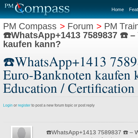
Home
Feat
PM Compass
>
Forum
>
PM Train
☎️WhatsApp+1413 7589837 ☎️ –
kaufen kann?
☎️WhatsApp+1413 75898
Euro-Banknoten kaufen k
Education / Certification
Login
or
register
to post a new forum topic or post reply
☎️WhatsApp+1413 7589837 ☎️ – W