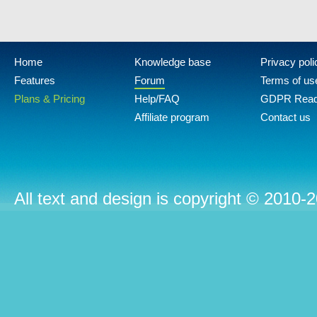
Home
Knowledge base
Privacy poli
Features
Forum
Terms of us
Plans & Pricing
Help/FAQ
GDPR Rea
Affiliate program
Contact us
All text and design is copyright © 2010-2