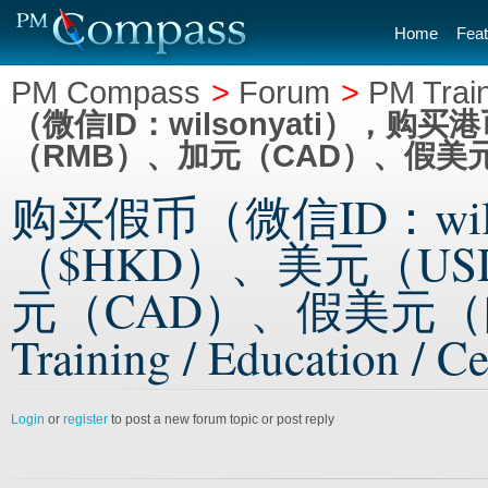
Home
Feat
PM Compass
>
Forum
>
PM Train
（微信ID：wilsonyati），购
（RMB）、加元（CAD）、假美元（邮箱
购买假币（微信ID：wil
（$HKD）、美元（U
元（CAD）、假美元（邮箱：w
Training / Education / Ce
Login
or
register
to post a new forum topic or post reply