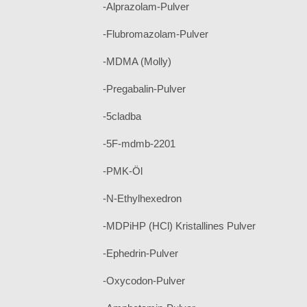
-Alprazolam-Pulver
-Flubromazolam-Pulver
-MDMA (Molly)
-Pregabalin-Pulver
-5cladba
-5F-mdmb-2201
-PMK-Öl
-N-Ethylhexedron
-MDPiHP (HCl) Kristallines Pulver
-Ephedrin-Pulver
-Oxycodon-Pulver