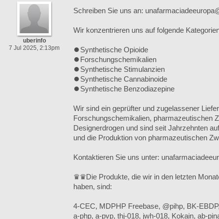
Schreiben Sie uns an: unafarmaciadeeurop
Wir konzentrieren uns auf folgende Kategorien
uberinfo
7 Jul 2025, 2:13pm
⏺️Synthetische Opioide
⏺️Forschungschemikalien
⏺️Synthetische Stimulanzien
⏺️Synthetische Cannabinoide
⏺️Synthetische Benzodiazepine
Wir sind ein geprüfter und zugelassener Liefe
Forschungschemikalien, pharmazeutischen 
Designerdrogen und sind seit Jahrzehnten au
und die Produktion von pharmazeutischen Zwi
Kontaktieren Sie uns unter: unafarmaciade
♛♛Die Produkte, die wir in den letzten Monate
haben, sind:
4-CEC, MDPHP Freebase, @pihp, BK-EBDP, 
a-php, a-pvp, thj-018, jwh-018, Kokain, ab-p