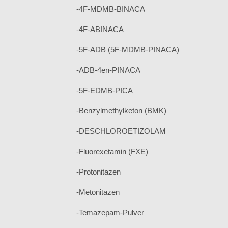
-4F-MDMB-BINACA
-4F-ABINACA
-5F-ADB (5F-MDMB-PINACA)
-ADB-4en-PINACA
-5F-EDMB-PICA
-Benzylmethylketon (BMK)
-DESCHLOROETIZOLAM
-Fluorexetamin (FXE)
-Protonitazen
-Metonitazen
-Temazepam-Pulver