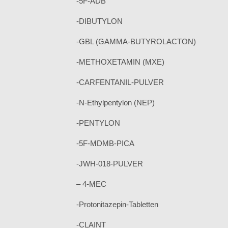
-5F-ADB
-DIBUTYLON
-GBL (GAMMA-BUTYROLACTON)
-METHOXETAMIN (MXE)
-CARFENTANIL-PULVER
-N-Ethylpentylon (NEP)
-PENTYLON
-5F-MDMB-PICA
-JWH-018-PULVER
– 4-MEC
-Protonitazepin-Tabletten
-CLAINT