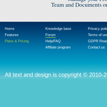
Team and Documents on
Home
Knowledge base
Privacy poli
Features
Forum
Terms of us
Plans & Pricing
Help/FAQ
GDPR Rea
Affiliate program
Contact us
All text and design is copyright © 2010-2