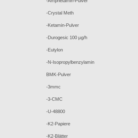
-Amphetamin-Pulver
-Crystal Meth
-Ketamin-Pulver
-Durogesic 100 µg/h
-Eutylon
-N-Isopropylbenzylamin
BMK-Pulver
-3mmc
-3-CMC
-U-48800
-K2-Papiere
-K2-Blätter