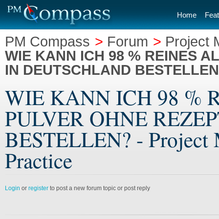
Home
Feat
PM Compass
>
Forum
>
Project
WIE KANN ICH 98 % REINES 
IN DEUTSCHLAND BESTELLEN
WIE KANN ICH 98 %
PULVER OHNE REZEP
BESTELLEN? - Project 
Practice
Login
or
register
to post a new forum topic or post reply