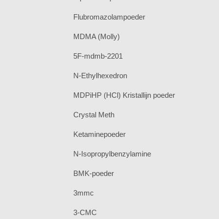
Flubromazolampoeder
MDMA (Molly)
5F-mdmb-2201
N-Ethylhexedron
MDPiHP (HCl) Kristallijn poeder
Crystal Meth
Ketaminepoeder
N-Isopropylbenzylamine
BMK-poeder
3mmc
3-CMC