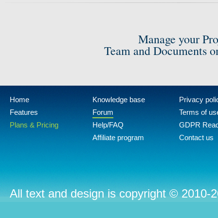
Manage your Pro
Team and Documents on
Home
Knowledge base
Privacy poli
Features
Forum
Terms of us
Plans & Pricing
Help/FAQ
GDPR Rea
Affiliate program
Contact us
All text and design is copyright © 2010-2