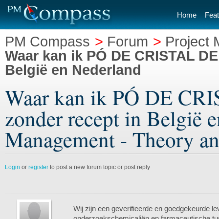
Home
Feat
PM Compass
>
Forum
>
Project
Waar kan ik PÓ DE CRISTAL DE 
België en Nederland
Waar kan ik PÓ DE CRI
zonder recept in België e
Management - Theory an
Login
or
register
to post a new forum topic or post reply
Wij zijn een geverifieerde en goedgekeurde le
onderzoekschemicaliën en farmaceutische tu