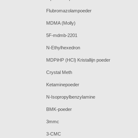
Flubromazolampoeder
MDMA (Molly)
5F-mdmb-2201
N-Ethylhexedron
MDPiHP (HCl) Kristallijn poeder
Crystal Meth
Ketaminepoeder
N-Isopropylbenzylamine
BMK-poeder
3mmc
3-CMC