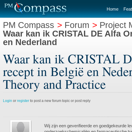
Home
Feat
PM Compass
>
Forum
>
Project
Waar kan ik CRISTAL DE Alfa On
en Nederland
Waar kan ik CRISTAL DE
recept in België en Nede
Theory and Practice
Login
or
register
to post a new forum topic or post reply
Wij zijn een geverifieerde en goedgekeurde le
onderzoekschemicaliën en farmaceutische tu