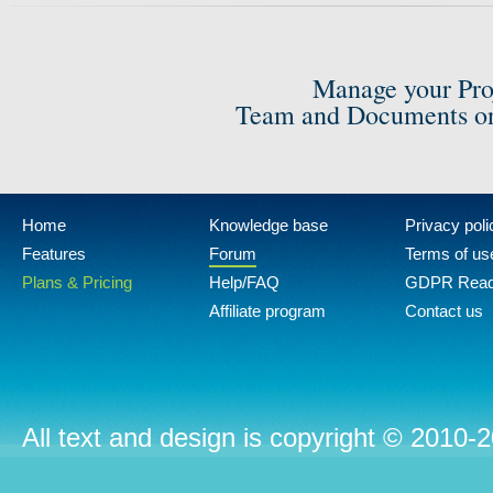
Manage your Pro
Team and Documents on
Home
Knowledge base
Privacy poli
Features
Forum
Terms of us
Plans & Pricing
Help/FAQ
GDPR Rea
Affiliate program
Contact us
All text and design is copyright © 2010-2