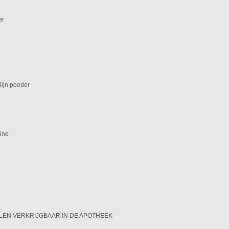
er
lijn poeder
ine
EN VERKRIJGBAAR IN DE APOTHEEK