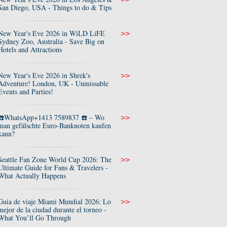
San Diego, USA - Things to do & Tips
New Year's Eve 2026 in WiLD LiFE
>>
Sydney Zoo, Australia - Save Big on
Hotels and Attractions
New Year's Eve 2026 in Shrek's
>>
Adventure! London, UK - Unmissable
Events and Parties!
☎️WhatsApp+1413 7589837 ☎️ – Wo
>>
man gefälschte Euro-Banknoten kaufen
kann?
Seattle Fan Zone World Cup 2026: The
>>
Ultimate Guide for Fans & Travelers -
What Actually Happens
Guia de viaje Miami Mundial 2026: Lo
>>
mejor de la ciudad durante el torneo -
What You’ll Go Through