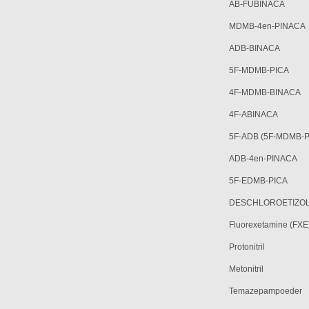
AB-FUBINACA
MDMB-4en-PINACA
ADB-BINACA
5F-MDMB-PICA
4F-MDMB-BINACA
4F-ABINACA
5F-ADB (5F-MDMB-
ADB-4en-PINACA
5F-EDMB-PICA
DESCHLOROETIZO
Fluorexetamine (FXE
Protonitril
Metonitril
Temazepampoeder