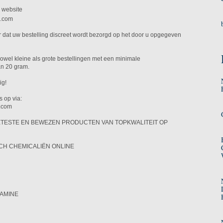
e website
s.com
dat uw bestelling discreet wordt bezorgd op het door u opgegeven
el kleine als grote bestellingen met een minimale
an 20 gram.
ig!
 op via:
.com
TESTE EN BEWEZEN PRODUCTEN VAN TOPKWALITEIT OP
H CHEMICALIËN ONLINE
TAMINE