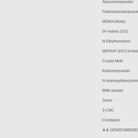
Alprazolampoeder
Flubromazolampoed
MDMA (Molly)
5F-mdmb-2201
N-Ethylhexedron
MDPiHP (HCl) Kristal
Crystal Meth
Ketaminepoeder
N-Isopropylbenzylam
BMK-poeder
3mmc
3-CMC
Clonitazen
♛♛ GENEESMIDDEL