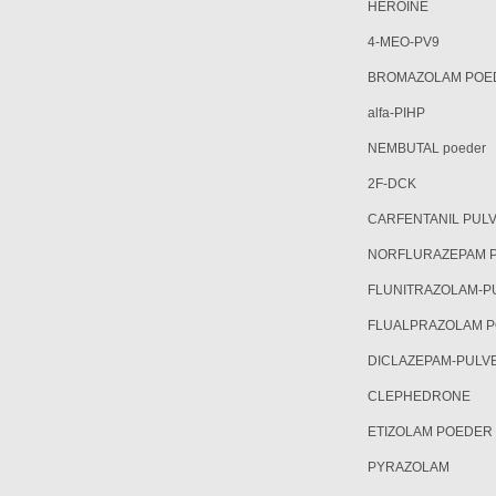
HEROÏNE
4-MEO-PV9
BROMAZOLAM POE
alfa-PIHP
NEMBUTAL poeder
2F-DCK
CARFENTANIL PUL
NORFLURAZEPAM 
FLUNITRAZOLAM-P
FLUALPRAZOLAM 
DICLAZEPAM-PULV
CLEPHEDRONE
ETIZOLAM POEDER
PYRAZOLAM