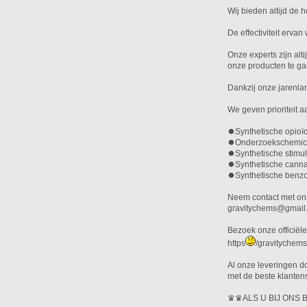
Wij bieden altijd de 
De effectiviteit erva
Onze experts zijn alt
onze producten te ga
Dankzij onze jarenla
We geven prioriteit 
⏺️Synthetische opioï
⏺️Onderzoekschemic
⏺️Synthetische stim
⏺️Synthetische cann
⏺️Synthetische benz
Neem contact met ons
gravitychems@gmail
Bezoek onze officiël
https
/gravitychem
Al onze leveringen 
met de beste klanten
♛♛ALS U BIJ ONS B