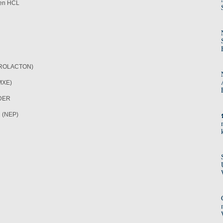
 en HCL
ROLACTON)
MXE)
DER
 (NEP)