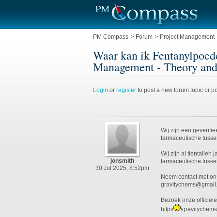
PM Compass
>
Forum
>
Project Management -
Waar kan ik Fentanylpoede
Management - Theory and
Login
or
register
to post a new forum topic or po
Wij zijn een geverif
farmaceutische tuss
Wij zijn al tientalle
jonsmith
farmaceutische tuss
30 Jul 2025, 8:52pm
Neem contact met ons
gravitychems@gmail
Bezoek onze officiël
https
/gravitychem