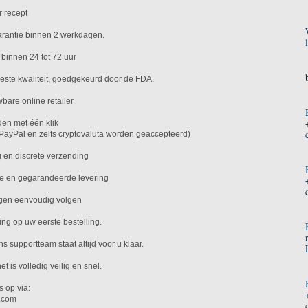
 recept
rantie binnen 2 werkdagen.
binnen 24 tot 72 uur
ste kwaliteit, goedgekeurd door de FDA.
bare online retailer
en met één klik
 PayPal en zelfs cryptovaluta worden geaccepteerd)
 en discrete verzending
re en gegarandeerde levering
ngen eenvoudig volgen
ting op uw eerste bestelling.
 supportteam staat altijd voor u klaar.
et is volledig veilig en snel.
 op via:
.com