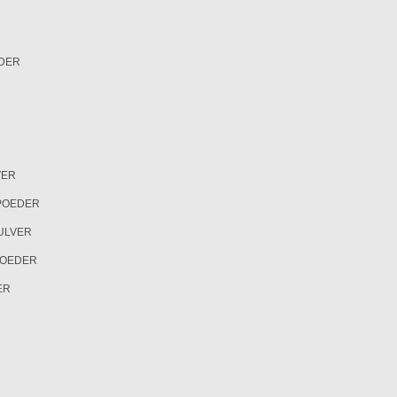
DER
VER
POEDER
ULVER
POEDER
ER