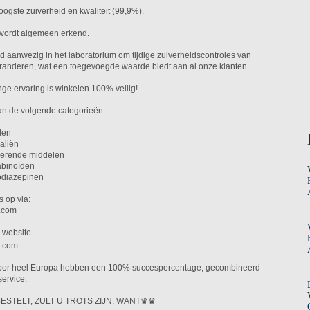
hoogste zuiverheid en kwaliteit (99,9%).
n wordt algemeen erkend.
ijd aanwezig in het laboratorium om tijdige zuiverheidscontroles van
randeren, wat een toegevoegde waarde biedt aan al onze klanten.
nge ervaring is winkelen 100% veilig!
aan de volgende categorieën:
den
aliën
ulerende middelen
abinoïden
odiazepinen
 op via:
.com
e website
s.com
door heel Europa hebben een 100% succespercentage, gecombineerd
service.
ESTELT, ZULT U TROTS ZIJN, WANT♛♛