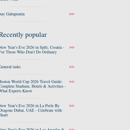
buy Gabapentin
>>
Recently popular
New Year's Eve 2026 in Split, Croatia -
>>
For Those Who Don’t Do Ordinary
General tasks
>>
Boston World Cup 2026 Travel Guide:
>>
Complete Stadium, Hotels & Activities -
What Experts Know
New Year's Eve 2026 in La Perle By
>>
Dragone Dubai, UAE - Celebrate with
Heart
New Year's Eve 2026 in Los Angeles &
>>