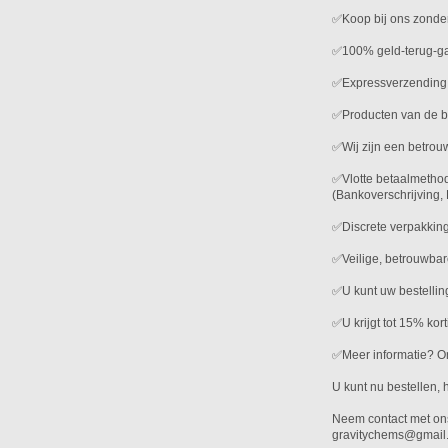
✅Koop bij ons zonder
✅100% geld-terug-ga
✅Expressverzending 
✅Producten van de be
✅Wij zijn een betrouw
✅Vlotte betaalmethod
(Bankoverschrijving,
✅Discrete verpakking
✅Veilige, betrouwba
✅U kunt uw bestelli
✅U krijgt tot 15% kor
✅Meer informatie? Ons
U kunt nu bestellen, h
Neem contact met ons
gravitychems@gmail