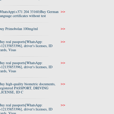
WhatsApp(+371 204 33160)Buy German
>>
language certificates without test
buy Primobolan 100mg/ml
>>
Buy real passports[WhatsApp:
>>
+12135853396], driver's licenses, ID
cards, Visas
Buy real passports[WhatsApp:
>>
+12135853396], driver's licenses, ID
cards, Visas
Buy high-quality biometric documents,
>>
registered PASSPORT, DRIVING
LICENSE, ID C
Buy real passports[WhatsApp:
>>
+12135853396], driver's licenses, ID
cards, Visas