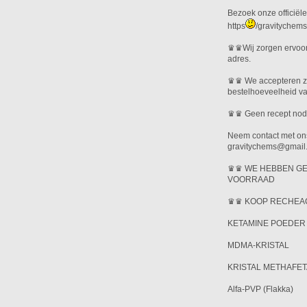
Bezoek onze officiël
https
/gravitychem
♛♛Wij zorgen ervoor 
adres.
♛♛ We accepteren zow
bestelhoeveelheid v
♛♛ Geen recept nod
Neem contact met ons
gravitychems@gmail
♛♛ WE HEBBEN GE
VOORRAAD
♛♛ KOOP RECHEAC
KETAMINE POEDER
MDMA-KRISTAL
KRISTAL METHAFE
Alfa-PVP (Flakka)