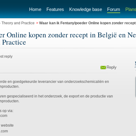
Home
Features
Knowledge base
Forum
Plans
 Theory and Practice
>
Waar kan ik Fentanylpoeder Online kopen zonder recept
r Online kopen zonder recept in België en Ne
 Practice
st reply
Reply
ieerde en goedgekeurde leverancier van onderzoekschemicaliën en
enproducten.
n jaren gespecialiseerd in het onderzoek, de export en de productie van
enproducten.
 op via:
.com
e website
s.com