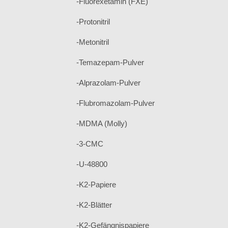
-Fluorexetamin (FXE)
-Protonitril
-Metonitril
-Temazepam-Pulver
-Alprazolam-Pulver
-Flubromazolam-Pulver
-MDMA (Molly)
-3-CMC
-U-48800
-K2-Papiere
-K2-Blätter
-K2-Gefängnispapiere