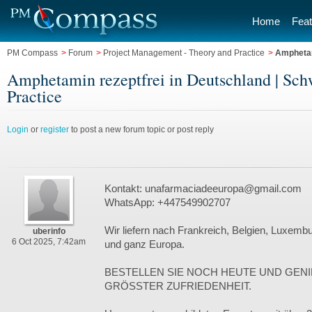
Home
Feat
PM Compass
>
Forum
>
Project Management - Theory and Practice
>
Amphetam
Amphetamin rezeptfrei in Deutschland | Sch
Practice
Login
or
register
to post a new forum topic or post reply
Kontakt: unafarmaciadeeuropa@gmail.com
WhatsApp: +447549902707
Wir liefern nach Frankreich, Belgien, Luxemb
uberinfo
6 Oct 2025, 7:42am
und ganz Europa.
BESTELLEN SIE NOCH HEUTE UND GENI
GRÖSSTER ZUFRIEDENHEIT.