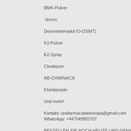
BMK-Pulver
-3mmc
Desmetramadol (O-DSMT)
K2-Pulver
K2-Spray
Clonitazen
AB-CHMINACA
Etonitazepin
Und mehr!
Kontakt: unafarmaciadeeuropa@gmail.com
WhatsApp: +447549902707
BESTELLEN SIE NOCH HEUTE UND GENI