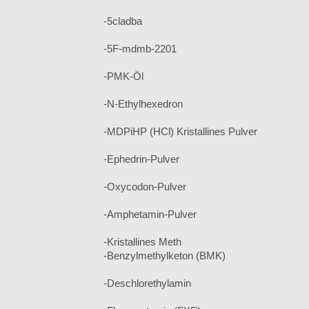
-5cladba
-5F-mdmb-2201
-PMK-Öl
-N-Ethylhexedron
-MDPiHP (HCl) Kristallines Pulver
-Ephedrin-Pulver
-Oxycodon-Pulver
-Amphetamin-Pulver
-Kristallines Meth
-Benzylmethylketon (BMK)
-Deschlorethylamin