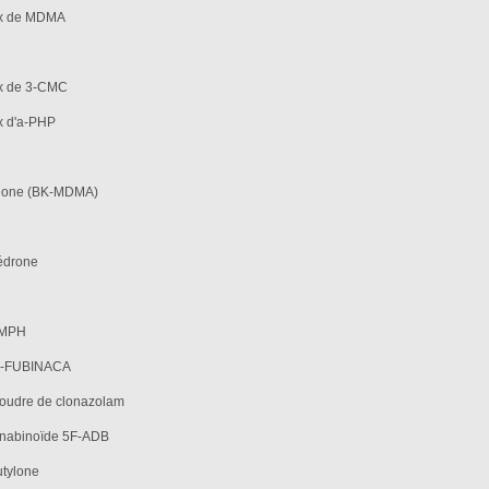
aux de MDMA
ux de 3-CMC
ux d'a-PHP
hylone (BK-MDMA)
hédrone
-MPH
AB-FUBINACA
oudre de clonazolam
nabinoïde 5F-ADB
tylone