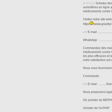
✅ ✅ ✅ ✅ Achetez des 
somnifères en ligne 
médicaments contre l'
Visitez notre site we
https
/www.gravity
✅✅E-mail :.................
WhatsApp : ...............
Commandez dès mainte
médicaments contre l
les plus efficaces et
votre satisfaction est 
Nous vous fournissons
Commande :
✅✅E-mail : ..........franc
Nous proposons égal
Où acheter du MDP
Acheter de l'α-PHiP