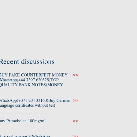
Recent discussions
BUY FAKE COUNTERFEIT MONEY
>>
WhatsApp(+44 7397 620325)TOP
QUALITY BANK NOTES(MONEY
WhatsApp(+371 204 33160)Buy German
>>
language certificates without test
buy Primobolan 100mg/ml
>>
Buy real passports[WhatsApp:
>>