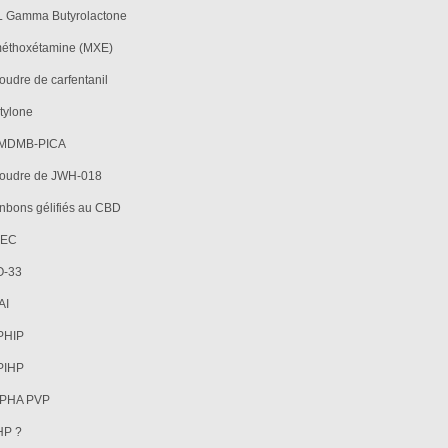
 Gamma Butyrolactone
méthoxétamine (MXE)
udre de carfentanil
tylone
-MDMB-PICA
poudre de JWH-018
bons gélifiés au CBD
MEC
O-33
AI
PHIP
PIHP
LPHA PVP
HP ?