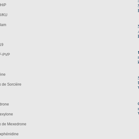
PHiP
EU/KU
olam
19
3F-PVP
zène
x de Sorcière
edrone
hexylone
ux de Mexedrone
oxphénidine