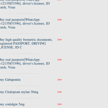
+12135853396], driver's licenses, ID
cards, Visas
Buy real passports[WhatsApp:
>>
+12135853396], driver's licenses, ID
cards, Visas
Buy high-quality biometric documents,
>>
registered PASSPORT, DRIVING
LICENSE, ID C
Buy real passports[WhatsApp:
>>
+12135853396], driver's licenses, ID
cards, Visas
buy Gabapentin
>>
buy Citalopram mylan 30mg
>>
buy contalgin 5mg
>>