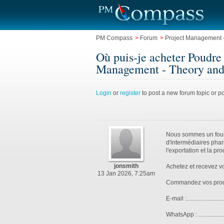
PM Compass
>
Forum
>
Project Management -
Où puis-je acheter Poudr
Management - Theory and
Login
or
register
to post a new forum topic or po
Nous sommes un fourn
d'intermédiaires pha
l'exportation et la p
jonsmith
Achetez et recevez v
13 Jan 2026, 7:25am
Commandez vos produ
E-mail :..................
WhatsApp : ...............