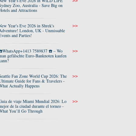
New Year's Eve 2026 in WiLD LiFE
>>
Sydney Zoo, Australia - Save Big on
Hotels and Attractions
New Year's Eve 2026 in Shrek's
>>
Adventure! London, UK - Unmissable
Events and Parties!
☎️WhatsApp+1413 7589837 ☎️ – Wo
>>
man gefälschte Euro-Banknoten kaufen
kann?
Seattle Fan Zone World Cup 2026: The
>>
Ultimate Guide for Fans & Travelers -
What Actually Happens
Guia de viaje Miami Mundial 2026: Lo
>>
mejor de la ciudad durante el torneo -
What You’ll Go Through