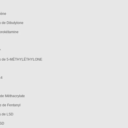
azène
x de Dibutylone
lorokétamine
P
taux de 5-MÉTHYLÉTHYLONE
44
 de Méthacrylate
re de Fentanyl
ds de LSD
LSD