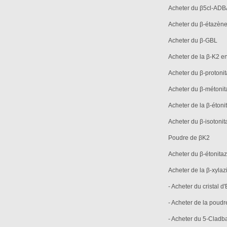
Acheter du β5cl-ADB
Acheter du β-étazèn
Acheter du β-GBL
Acheter de la β-K2 e
Acheter du β-protoni
Acheter du β-métoni
Acheter de la β-étoni
Acheter du β-isotoni
Poudre de βK2
Acheter du β-étonita
Acheter de la β-xyla
- Acheter du cristal d
- Acheter de la poud
- Acheter du 5-Cladb