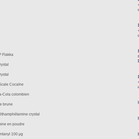
P Flakka
rystal
rystal
 Scale Cocaïne
a-Cola colombien
ne brune
méthamphétamine crystal
mine en poudre
entanyl 100 μg