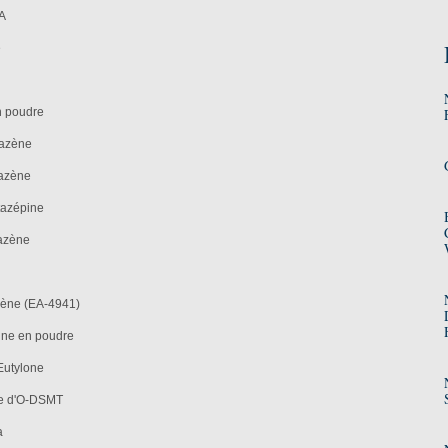
A
e
n poudre
tazène
tazène
tazépine
tazène
zène (EA-4941)
zine en poudre
'Eutylone
re d'O-DSMT
a