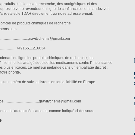
produits chimiques de recherche, des analgésiques et des
auprès de votre revendeur en ligne de confiance et commandez vos
anxiété et le TDAH directement via notre adresse e-mail.
b officiel de produits chimiques de recherche
chems.com
................................gravitychems@gmail.com
....................+4915511216634
nant en ligne les produits chimiques de recherche, les
'insomnie, les analgésiques et les médicaments contre l'impuissance
 les plus efficaces. Le meilleur mélange dans un emballage discret :
notre priorité.
 un numéro de suivi et livrons en toute fiabilité en Europe.
e.......................................gravitychems@gmail.com
ement d'autres médicaments, comme indiqué ci-dessous.
HP