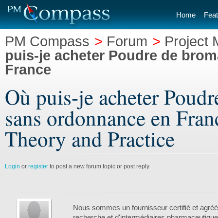
Home
Feat
PM Compass
>
Forum
>
Project
puis-je acheter Poudre de bro
France
Où puis-je acheter Poud
sans ordonnance en Fran
Theory and Practice
Login
or
register
to post a new forum topic or post reply
Nous sommes un fournisseur certifié et agréé
recherche et d'intermédiaires pharmaceutiq