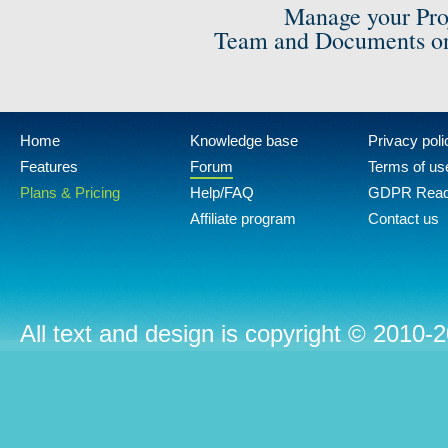
Manage your Pro
Team and Documents on
Home
Knowledge base
Privacy poli
Features
Forum
Terms of us
Plans & Pricing
Help/FAQ
GDPR Rea
Affiliate program
Contact us
All text and design is copyright © 2010-2