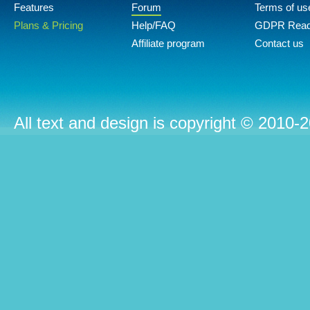
Features
Forum
Terms of us
Plans & Pricing
Help/FAQ
GDPR Rea
Affiliate program
Contact us
All text and design is copyright © 2010-2