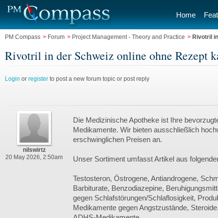
Home
Feat
PM Compass
>
Forum
>
Project Management - Theory and Practice
>
Rivotril 
Rivotril in der Schweiz online ohne Rezept 
Login
or
register
to post a new forum topic or post reply
Die Medizinische Apotheke ist Ihre bevorzugt
Medikamente. Wir bieten ausschließlich hoc
erschwinglichen Preisen an.
nilswirtz
20 May 2026, 2:50am
Unser Sortiment umfasst Artikel aus folgende
Testosteron, Östrogene, Antiandrogene, Schme
Barbiturate, Benzodiazepine, Beruhigungsmit
gegen Schlafstörungen/Schlaflosigkeit, Produ
Medikamente gegen Angstzustände, Steroide
ADHS-Medikamente