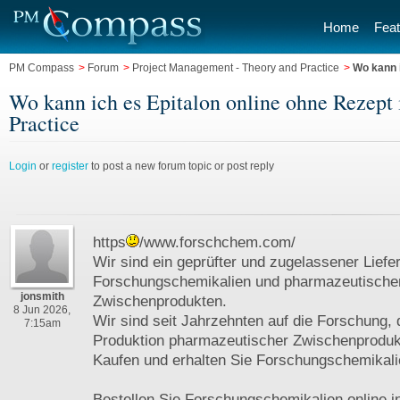
Home
Feat
PM Compass
>
Forum
>
Project Management - Theory and Practice
>
Wo kann i
Wo kann ich es Epitalon online ohne Rezept
Practice
Login
or
register
to post a new forum topic or post reply
https
/www.forschchem.com/
Wir sind ein geprüfter und zugelassener Liefe
Forschungschemikalien und pharmazeutische
jonsmith
Zwischenprodukten.
8 Jun 2026,
Wir sind seit Jahrzehnten auf die Forschung, 
7:15am
Produktion pharmazeutischer Zwischenprodukte
Kaufen und erhalten Sie Forschungschemikali
Bestellen Sie Forschungschemikalien online i