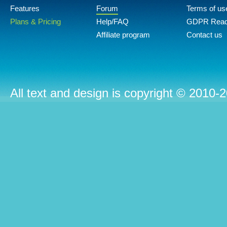
Features
Forum
Terms of us
Plans & Pricing
Help/FAQ
GDPR Rea
Affiliate program
Contact us
All text and design is copyright © 2010-2