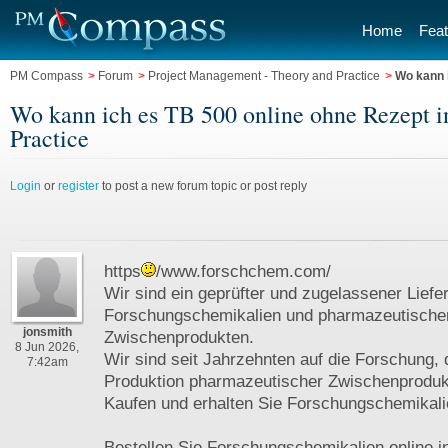
Home
Feat
PM Compass
>
Forum
>
Project Management - Theory and Practice
>
Wo kann 
Wo kann ich es TB 500 online ohne Rezept i
Practice
Login
or
register
to post a new forum topic or post reply
https
/www.forschchem.com/
Wir sind ein geprüfter und zugelassener Liefe
Forschungschemikalien und pharmazeutische
jonsmith
Zwischenprodukten.
8 Jun 2026,
Wir sind seit Jahrzehnten auf die Forschung, 
7:42am
Produktion pharmazeutischer Zwischenprodukte
Kaufen und erhalten Sie Forschungschemikali
Bestellen Sie Forschungschemikalien online i