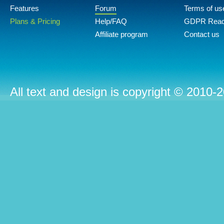
Features
Forum
Terms of us
Plans & Pricing
Help/FAQ
GDPR Rea
Affiliate program
Contact us
All text and design is copyright © 2010-2