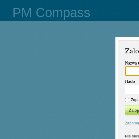
PM Compass
Zalo
Nazwa 
Hasło
Zapa
Zalog
Zapomni
Nie mas