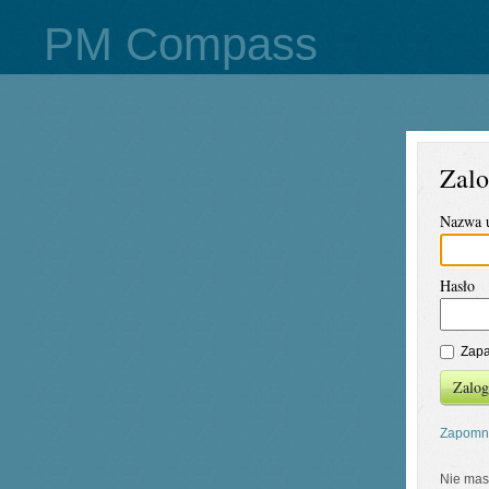
PM Compass
Zalo
Nazwa 
Hasło
Zapa
Zalog
Zapomni
Nie mas