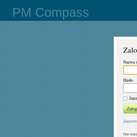
PM Compass
Zalo
Nazwa 
Hasło
Zapa
Zalog
Zapomni
Nie mas