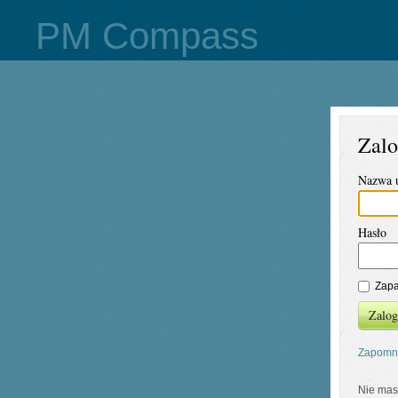
PM Compass
Zalo
Nazwa 
Hasło
Zapa
Zalog
Zapomni
Nie mas