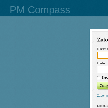
PM Compass
Zalo
Nazwa 
Hasło
Zapa
Zalog
Zapomni
Nie mas