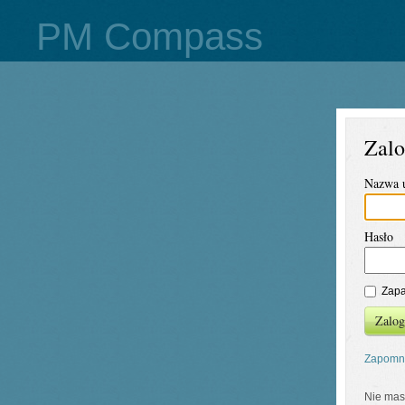
PM Compass
Zalo
Nazwa 
Hasło
Zapa
Zalog
Zapomni
Nie mas