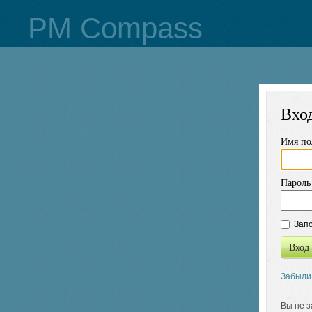
PM Compass
Вхо
Имя по
Пароль
Запо
Вход
Забыли
Вы не 