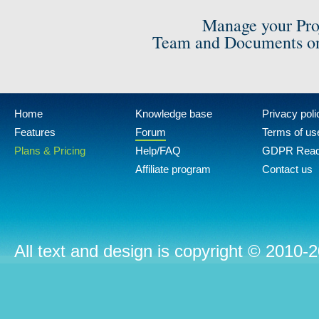
Manage your Pro
Team and Documents on
Home
Knowledge base
Privacy poli
Features
Forum
Terms of us
Plans & Pricing
Help/FAQ
GDPR Rea
Affiliate program
Contact us
All text and design is copyright © 2010-2