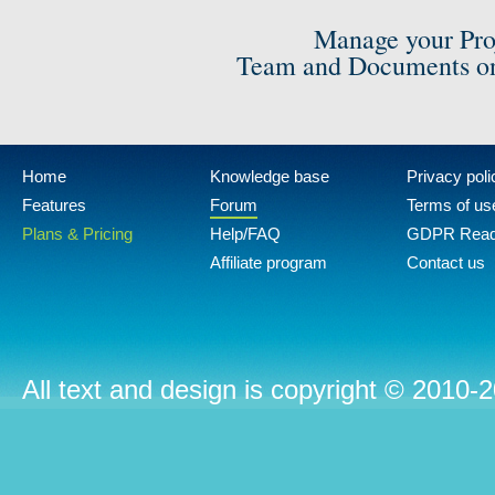
Manage your Pro
Team and Documents on
Home
Knowledge base
Privacy poli
Features
Forum
Terms of us
Plans & Pricing
Help/FAQ
GDPR Rea
Affiliate program
Contact us
All text and design is copyright © 2010-2